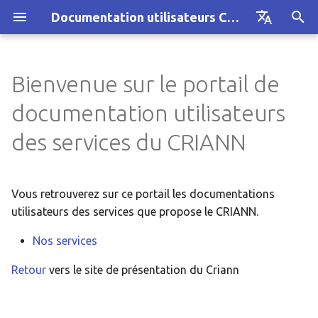
Documentation utilisateurs CRIANN
I
Français
n
English
Bienvenue sur le portail de
Réseau régional SYVIK
Cluster Austral
Filtrage antispam/antiviru
i
documentation utilisateurs
t
Calcul intensif
Attribution des ressource
Hébergement de boites
des services du CRIANN
CRIANN
i
Visioconférence
a
Projet MesoNET
Vous retrouverez sur ce portail les documentations
Messagerie
l
utilisateurs des services que propose le CRIANN.
Ancien cluster MYRIA
i
Hébergement
Nos services
s
Retour
vers le site de présentation du Criann
Autres services
a
t