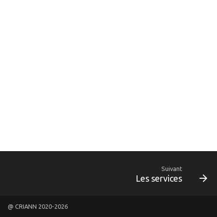
i
o
n
d
e
l
a
r
e
c
Suivant
Les services
h
e
@ CRIANN 2020-2026
r