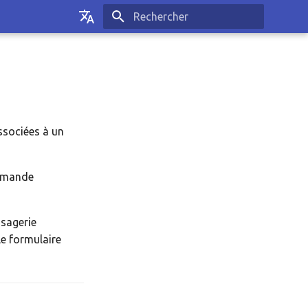
Initialisation de la recherche
Français
English
ssociées à un
emande
sagerie
e formulaire