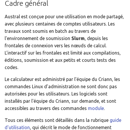
Cadre général
i
Signaux envoyés par Slurm
Sécurité
o
Austral est conçue pour une utilisation en mode partagé,
Visualisation à distance
Signaux envoyés par Slur
avec plusieurs centaines de comptes utilisateurs. Les
n
travaux sont soumis en batch au travers de
d
Visualisation à distance
l'environnement de soumission
Slurm
, depuis les
frontales de connexion vers les nœuds de calcul.
e
L'interactif sur les frontales est limité aux compilations,
l
éditions, soumission et aux petits et courts tests des
a
codes.
r
Le calculateur est administré par l'équipe du Criann, les
commandes Linux d'administration ne sont donc pas
e
autorisées pour les utilisateurs. Les logiciels sont
c
installés par l'équipe du Criann, sur demande, et sont
accessibles au travers des commandes
module
.
h
e
Tous ces éléments sont détaillés dans la rubrique
guide
d'utilisation
, qui décrit le mode de fonctionnement
r