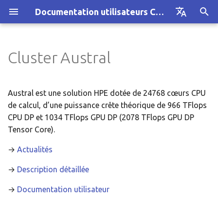
Documentation utilisateurs CRIANN
I
Français
n
English
Cluster Austral
Compilation des codes GPU
Architecture
Architecture
Filtrage antispam/antivirus
Gestion des données
Gestion des données
Utiliser le service
i
t
Rapport de consommation
Guide
Guide
Hébergement de boites
Modules
GPGPU
Austral est une solution HPE dotée de 24768 cœurs CPU
i
de calcul, d’une puissance crête théorique de 966 TFlops
Gestion des données
Signaux envoyés par Slur
Jobs hétérogènes
CPU DP et 1034 TFlops GPU DP (2078 TFlops GPU DP
a
Tensor Core).
IA - Deep Learning
Visualisation à distance
IA - Deep Learning
l
→
Actualités
i
Service Jupyterhub
KNL
→
Description détaillée
s
Modules
Modules
→
Documentation utilisateur
a
t
Sécurité
Profiling sous Slurm