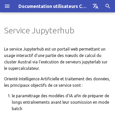
Documentation utilisateurs CRIANN
I
Français
n
English
Service Jupyterhub
Définitions et workflow
Architecture
Architecture
Filtrage antispam/antivirus
Gestion des données
Gestion des données
Utiliser le service
i
t
Guide
Guide
Hébergement de boites
Restrictions
Modules
GPGPU
Le service Jupyterhub est un portail web permettant un
i
usage interactif d'une partie des nœuds de calcul du
Connexion au portail
Signaux envoyés par Slur
Jobs hétérogènes
cluster Austral via l'exécution de serveurs jupyterlab sur
a
Jupyterhub et lancement
le supercalculateur.
d'un serveur jupyterlab
Visualisation à distance
IA - Deep Learning
l
Orienté Intelligence Artificielle et traitement des données,
i
Lancement d'un service
les principaux objectifs de ce service sont :
KNL
jupyterlab
s
le paramétrage des modèles d'IA afin de préparer de
Modules
a
longs entraînements avant leur soumission en mode
Profils de jobs disponibles
batch
t
Profiling sous Slurm