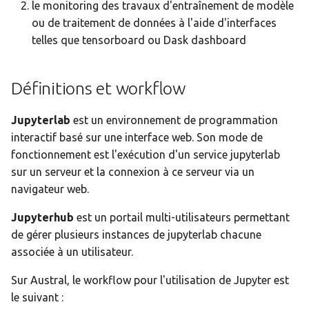
Arrêt d'un service
le monitoring des travaux d'entraînement de modèle
i
jupyterlab
Sécurité
ou de traitement de données à l'aide d'interfaces
o
telles que tensorboard ou Dask dashboard
Environnements logiciels
Signaux envoyés par Slur
n
Définitions et workflow
d
Notebooks
Visualisation à distance
e
Jupyterlab
est un environnement de programmation
Dashboard
l
interactif basé sur une interface web. Son mode de
fonctionnement est l'exécution d'un service jupyterlab
a
sur un serveur et la connexion à ce serveur via un
r
navigateur web.
e
Jupyterhub
est un portail multi-utilisateurs permettant
c
de gérer plusieurs instances de jupyterlab chacune
associée à un utilisateur.
h
Sur Austral, le workflow pour l'utilisation de Jupyter est
e
le suivant :
r