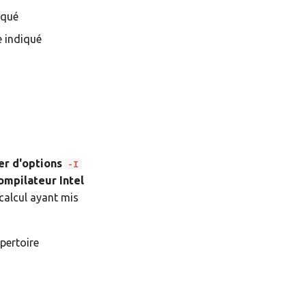
iqué
 indiqué
er d'options
-I
compilateur Intel
calcul ayant mis
épertoire