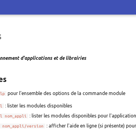
s
nnement d'applications et de librairies
es
pour l'ensemble des options de la commande module
elp
: lister les modules disponibles
il
: lister les modules disponibles pour l'applicatio
il nom_appli
: afficher l'aide en ligne (si présente) pou
p nom_appli/version