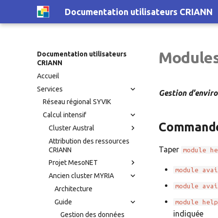
Documentation utilisateurs CRIANN
Module
Documentation utilisateurs
CRIANN
Accueil
Services
Gestion d'enviro
Réseau régional SYVIK
Calcul intensif
Command
Cluster Austral
Attribution des ressources
Taper
CRIANN
module h
Projet MesoNET
module ava
Ancien cluster MYRIA
module ava
Architecture
Guide
module hel
indiquée
Gestion des données