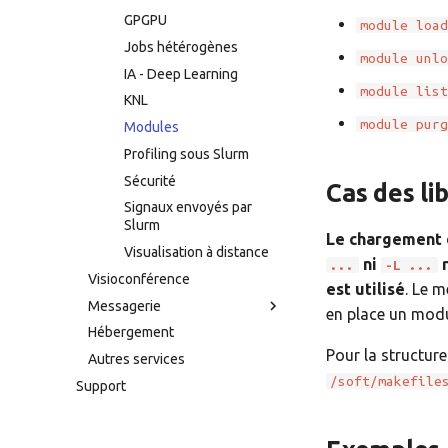
GPGPU
module loa
Jobs hétérogènes
module unl
IA - Deep Learning
module lis
KNL
module pur
Modules
Profiling sous Slurm
Sécurité
Cas des lib
Signaux envoyés par
Slurm
Le chargement d
Visualisation à distance
ni
r
...
-L ...
Visioconférence
est utilisé
. Le 
Messagerie
en place un modul
Hébergement
Pour la structure
Autres services
/soft/makefile
Support