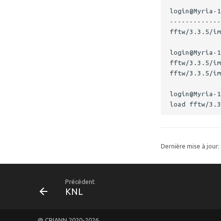
fftw/3.3.5/im
Dernière mise à jour:
Précédent
KNL
@ CRIANN 2020-2026