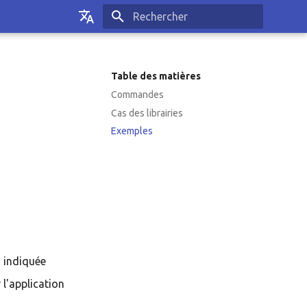
Initialisation de la recherche
Français
English
Table des matières
Commandes
Cas des librairies
Exemples
n indiquée
r l'application