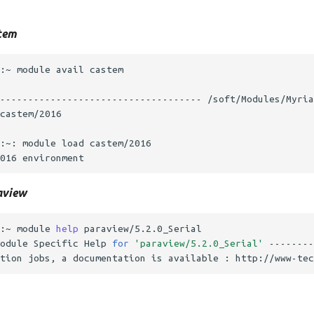
tem
aview
:~ module 
help
odule Specific Help 
for
'paraview/5.2.0_Serial'