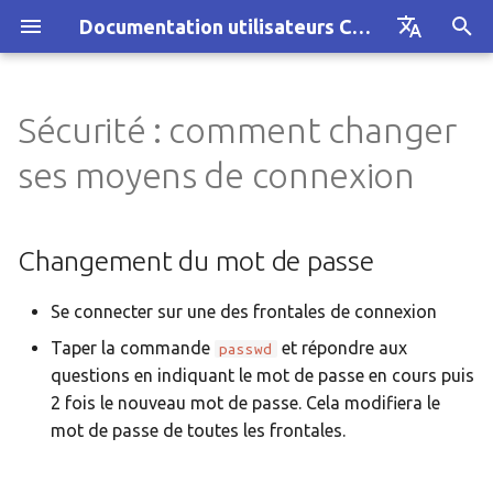
Documentation utilisateurs CRIANN
I
Français
n
English
Sécurité : comment changer
Actualités et formations
Architecture
Changement du mot de
Filtrage antispam/antivirus
Compilation des codes G
Gestion des données
Utiliser le service
i
ses moyens de connexion
passe
t
Architecture
Guide
Hébergement de boites
Rapport de consommatio
Modules
Changer la clé SSH de
i
Changement du mot de passe
connexion
Problème ?
Gestion des données
Signaux envoyés par Slur
a
Cas des connexions entre les
Guide
Se connecter sur une des frontales de connexion
IA - Deep Learning
Visualisation à distance
l
centres de calcul
Taper la commande
et répondre aux
passwd
i
Service Jupyterhub
questions en indiquant le mot de passe en cours puis
Recommandations de l'IDRIS
s
2 fois le nouveau mot de passe. Cela modifiera le
Modules
mot de passe de toutes les frontales.
a
t
Sécurité