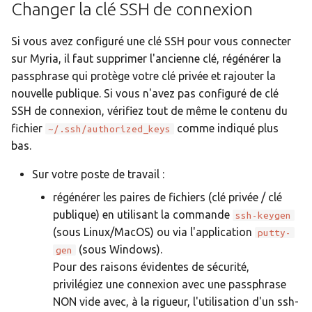
Changer la clé SSH de connexion
i
Signaux envoyés par Slur
o
Si vous avez configuré une clé SSH pour vous connecter
Visualisation à distance
sur Myria, il faut supprimer l'ancienne clé, régénérer la
n
passphrase qui protège votre clé privée et rajouter la
d
nouvelle publique. Si vous n'avez pas configuré de clé
SSH de connexion, vérifiez tout de même le contenu du
e
fichier
comme indiqué plus
~/.ssh/authorized_keys
l
bas.
a
Sur votre poste de travail :
r
régénérer les paires de fichiers (clé privée / clé
e
publique) en utilisant la commande
ssh-keygen
(sous Linux/MacOS) ou via l'application
putty-
c
(sous Windows).
gen
h
Pour des raisons évidentes de sécurité,
privilégiez une connexion avec une passphrase
e
NON vide avec, à la rigueur, l'utilisation d'un ssh-
r